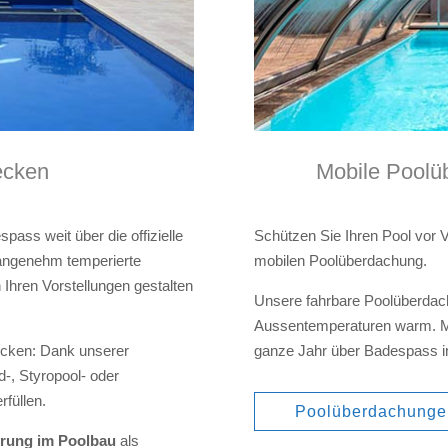
ecken
Mobile Poolü
ass weit über die offizielle
Schützen Sie Ihren Pool vor
angenehm temperierte
mobilen Poolüberdachung.
Ihren Vorstellungen gestalten
Unsere fahrbare Poolüberdach
Aussentemperaturen warm. M
ecken: Dank unserer
ganze Jahr über Badespass i
-, Styropool- oder
rfüllen.
Poolüberdachunge
hrung im Poolbau
als