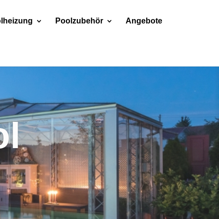
lheizung
Poolzubehör
Angebote
eckung
 Poolabdeckungen.