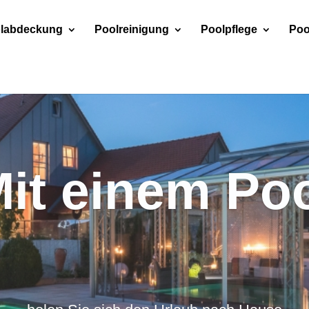
labdeckung
Poolreinigung
Poolpflege
Poo
are Poolabd
 Pool das ganze Jahr, durch unsere fahrbaren